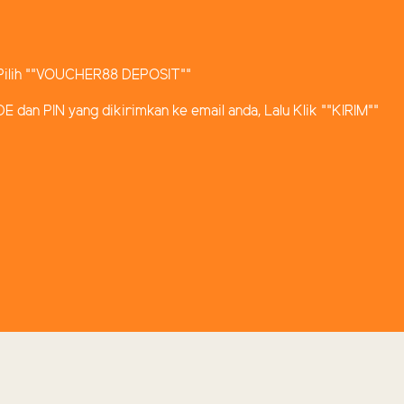
n Pilih ""VOUCHER88 DEPOSIT""
dan PIN yang dikirimkan ke email anda, Lalu Klik ""KIRIM""