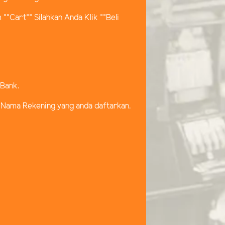
""Cart"" Silahkan Anda Klik ""Beli
 Bank.
 Nama Rekening yang anda daftarkan.