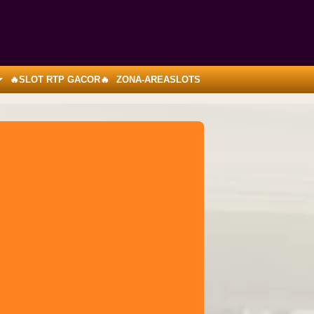
🔥SLOT RTP GACOR🔥
ZONA-AREASLOTS