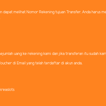
kan dapat melihat Nomor Rekening tujuan Transfer. Anda harus m
.
sejumlah uang ke rekening kami dan jika transferan itu sudah kam
cher di Email yang telah terdaftar di akun anda.
reaslots