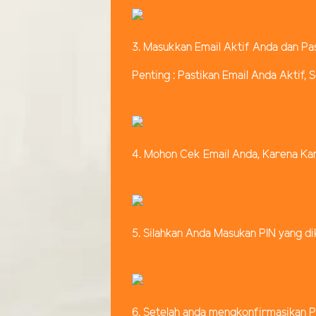
3. Masukkan Email Aktif Anda dan Pa
Penting : Pastikan Email Anda Aktif,
4. Mohon Cek Email Anda, Karena Kam
5. Silahkan Anda Masukan PIN yang d
6. Setelah anda mengkonfirmasikan P