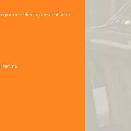
engirim ke rekening tersebut untuk
i terima.