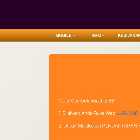
MOBILE
INFO
KEBIJAKA
Cara Membeli Voucher88
1. Silahkan Anda Buka Web
JUALV88
2. Untuk Melakukan PENDAFTARAN Ata