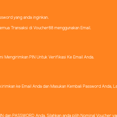
ssword yang anda inginkan.
 Semua Transaksi di Voucher88 menggunakan Email.
i Mengirimkan PIN Untuk Verifikasi Ke Email Anda.
ikirimkan ke Email Anda dan Masukan Kembali Password Anda, La
IN dan PASSWORD Anda, Silahkan anda pilih Nominal Voucher yan