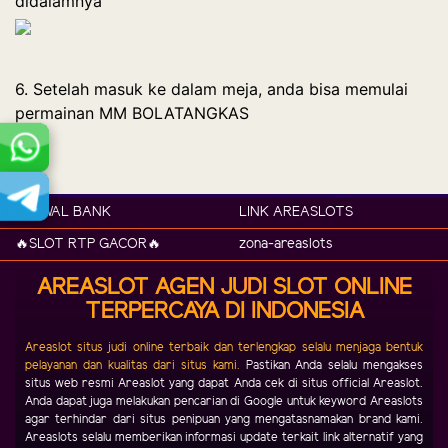
didalamnya
6. Setelah masuk ke dalam meja, anda bisa memulai
permainan MM BOLATANGKAS
JADWAL BANK
LINK AREASLOTS
🔥SLOT RTP GACOR🔥
zona-areaslots
AREASLOT AGEN JUDI SLOT ONLINE
TERPERCAYA DI INDONESIA
Areaslot situs judi online terbaik dan terlengkap selalu menjaga bentuk
pelayanan dan kualitas dari situs kami.
Pastikan Anda selalu mengakses
situs web resmi Areaslot yang dapat Anda cek di situs official Areaslot.
Anda dapat juga melakukan pencarian di Google untuk keyword Areaslots
agar terhindar dari situs penipuan yang mengatasnamakan brand kami.
Areaslots selalu memberikan informasi update terkait link alternatif yang