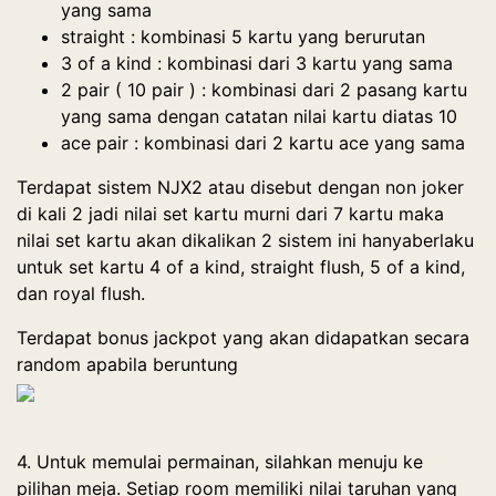
yang sama
straight : kombinasi 5 kartu yang berurutan
3 of a kind : kombinasi dari 3 kartu yang sama
2 pair ( 10 pair ) : kombinasi dari 2 pasang kartu
yang sama dengan catatan nilai kartu diatas 10
ace pair : kombinasi dari 2 kartu ace yang sama
Terdapat sistem NJX2 atau disebut dengan non joker
di kali 2 jadi nilai set kartu murni dari 7 kartu maka
nilai set kartu akan dikalikan 2 sistem ini hanyaberlaku
untuk set kartu 4 of a kind, straight flush, 5 of a kind,
dan royal flush.
Terdapat bonus jackpot yang akan didapatkan secara
random apabila beruntung
4. Untuk memulai permainan, silahkan menuju ke
pilihan meja. Setiap room memiliki nilai taruhan yang