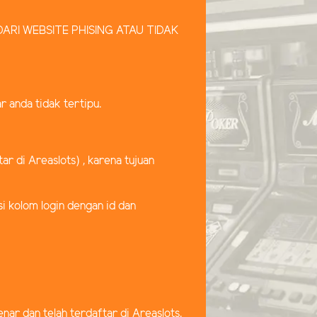
RI WEBSITE PHISING ATAU TIDAK
anda tidak tertipu.
r di Areaslots) , karena tujuan
si kolom login dengan id dan
ar dan telah terdaftar di Areaslots.