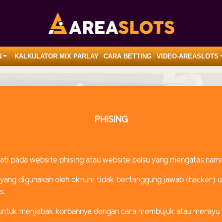
N
KALKULATOR MIX PARLAY
CARA BETTING
VIDEO-AREASLOTS
PHISING
ti pada website phising atau website palsu yang mengatas nam
u yang digunakan oleh oknum tidak bertanggung jawab (hacker)
s.
 untuk menjebak korbannya dengan cara membujuk atau merayu 